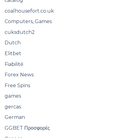
catalog
coalhousefort.co.uk
Computers, Games
cuksdutch2
Dutch
Elitbet
Fiabilité
Forex News
Free Spins
games
gercas
German
GGBET Προσφορές