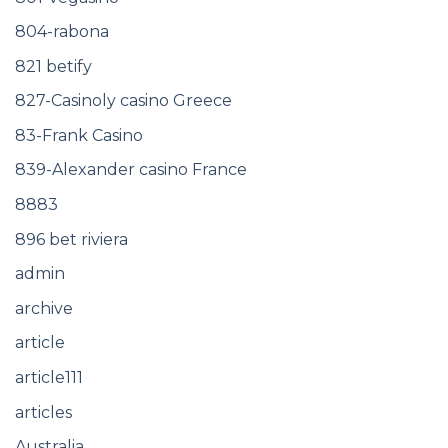
804-rabona
821 betify
827-Casinoly casino Greece
83-Frank Casino
839-Alexander casino France
8883
896 bet riviera
admin
archive
article
article111
articles
Australia