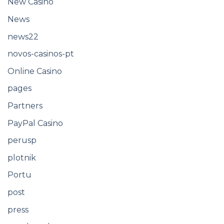
New Casino
News
news22
novos-casinos-pt
Online Casino
pages
Partners
PayPal Casino
perusp
plotnik
Portu
post
press