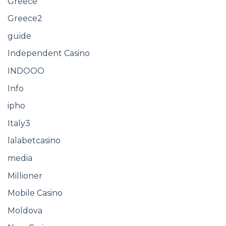
Greece
Greece2
guide
Independent Casino
INDOOO
Info
ipho
Italy3
lalabetcasino
media
Millioner
Mobile Casino
Moldova