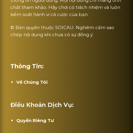
thông tin người dùng. Mọi nội dung chỉ mang tính
chất tham khảo. Hãy chơi có trách nhiệm và luôn
kiểm soát hành vi cá cược của bạn.
© Bản quyền thuộc SOICAU. Nghiêm cấm sao
chép nội dung khi chưa có sự đồng ý.
Thông Tin:
Về Chúng Tôi
Điều Khoản Dịch Vụ:
Quyền Riêng Tư