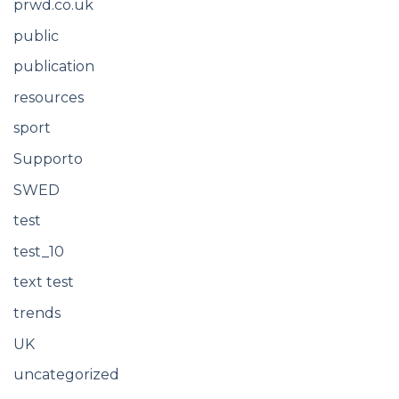
prwd.co.uk
public
publication
resources
sport
Supporto
SWED
test
test_10
text test
trends
UK
uncategorized