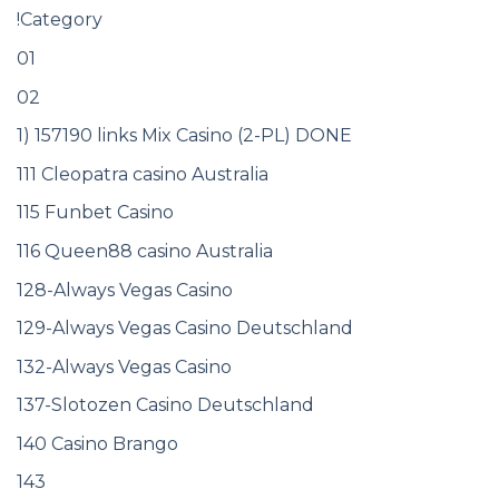
!Category
01
02
1) 157190 links Mix Casino (2-PL) DONE
111 Cleopatra casino Australia
115 Funbet Casino
116 Queen88 casino Australia
128-Always Vegas Casino
129-Always Vegas Casino Deutschland
132-Always Vegas Casino
137-Slotozen Casino Deutschland
140 Casino Brango
143