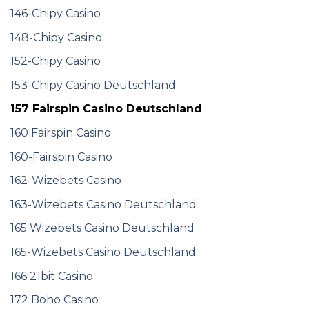
146-Chipy Casino
148-Chipy Casino
152-Chipy Casino
153-Chipy Casino Deutschland
157 Fairspin Casino Deutschland
160 Fairspin Casino
160-Fairspin Casino
162-Wizebets Casino
163-Wizebets Casino Deutschland
165 Wizebets Casino Deutschland
165-Wizebets Casino Deutschland
166 21bit Casino
172 Boho Casino