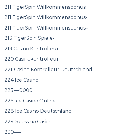
211 TigerSpin Willkommensbonus
211 TigerSpin Willkommensbonus-
211 TigerSpin Willkommensbonus–
213 TigerSpin Spiele-
219 Casino Kontrolleur –
220 Casinokontrolleur
221-Casino Kontrolleur Deutschland
224 Ice Casino
225 —0000
226 Ice Casino Online
228 Ice Casino Deutschland
229-Spassino Casino
230—–