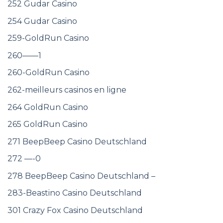
252 Gudar Casino
254 Gudar Casino
259-GoldRun Casino
260——1
260-GoldRun Casino
262-meilleurs casinos en ligne
264 GoldRun Casino
265 GoldRun Casino
271 BeepBeep Casino Deutschland
272 —-0
278 BeepBeep Casino Deutschland –
283-Beastino Casino Deutschland
301 Crazy Fox Casino Deutschland