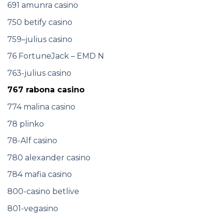
691 amunra casino
750 betify casino
759–julius casino
76 FortuneJack – EMD N
763-julius casino
767 rabona casino
774 malina casino
78 plinko
78-Alf casino
780 alexander casino
784 mafia casino
800-casino betlive
801-vegasino