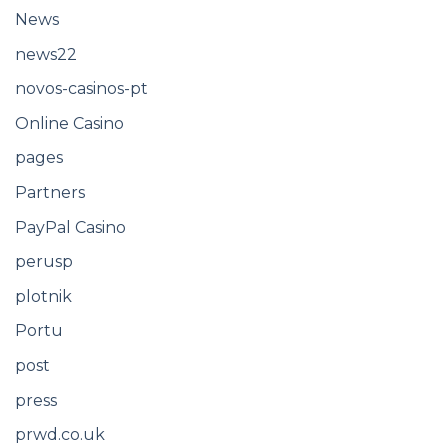
News
news22
novos-casinos-pt
Online Casino
pages
Partners
PayPal Casino
perusp
plotnik
Portu
post
press
prwd.co.uk