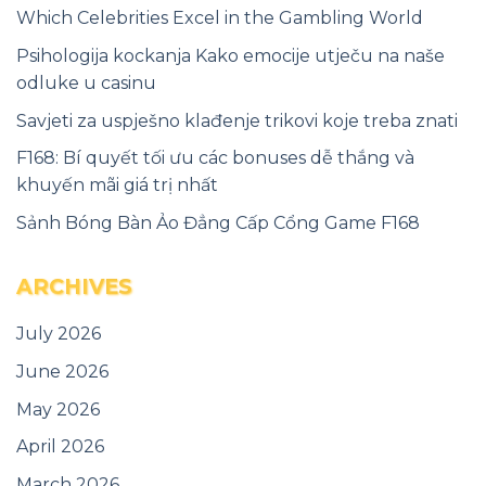
Which Celebrities Excel in the Gambling World
Psihologija kockanja Kako emocije utječu na naše
odluke u casinu
Savjeti za uspješno klađenje trikovi koje treba znati
F168: Bí quyết tối ưu các bonuses dễ thắng và
khuyến mãi giá trị nhất
Sảnh Bóng Bàn Ảo Đẳng Cấp Cổng Game F168
ARCHIVES
July 2026
June 2026
May 2026
April 2026
March 2026