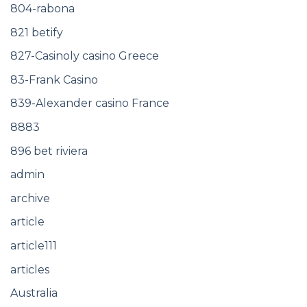
804-rabona
821 betify
827-Casinoly casino Greece
83-Frank Casino
839-Alexander casino France
8883
896 bet riviera
admin
archive
article
article111
articles
Australia