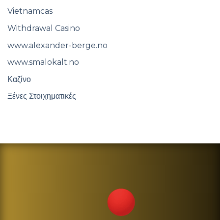
Vietnamcas
Withdrawal Casino
www.alexander-berge.no
www.smalokalt.no
Καζίνο
Ξένες Στοιχηματικές