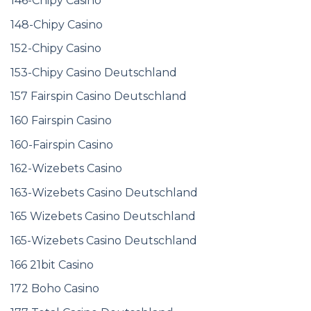
146-Chipy Casino
148-Chipy Casino
152-Chipy Casino
153-Chipy Casino Deutschland
157 Fairspin Casino Deutschland
160 Fairspin Casino
160-Fairspin Casino
162-Wizebets Casino
163-Wizebets Casino Deutschland
165 Wizebets Casino Deutschland
165-Wizebets Casino Deutschland
166 21bit Casino
172 Boho Casino