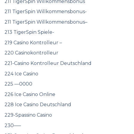
211 TigerSpin Willkommensbonus
211 TigerSpin Willkommensbonus-
211 TigerSpin Willkommensbonus–
213 TigerSpin Spiele-
219 Casino Kontrolleur –
220 Casinokontrolleur
221-Casino Kontrolleur Deutschland
224 Ice Casino
225 —0000
226 Ice Casino Online
228 Ice Casino Deutschland
229-Spassino Casino
230—–