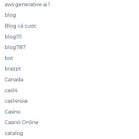
aws generative ai 1
blog
Blog cá cược
blog111
blog787
bot
brazpt
Canada
cas14
cas14noai
Casino
Casinò Online
catalog