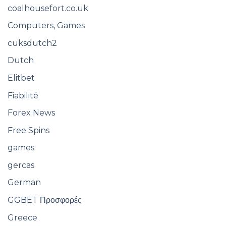
coalhousefort.co.uk
Computers, Games
cuksdutch2
Dutch
Elitbet
Fiabilité
Forex News
Free Spins
games
gercas
German
GGBET Προσφορές
Greece