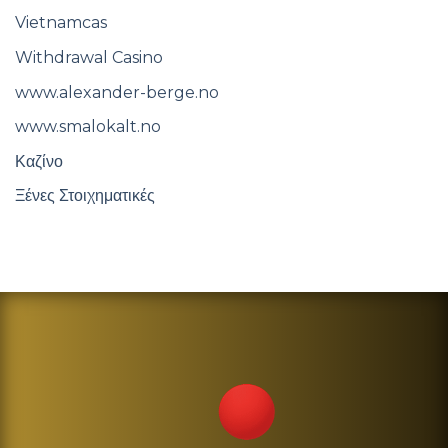
Vietnamcas
Withdrawal Casino
www.alexander-berge.no
www.smalokalt.no
Καζίνο
Ξένες Στοιχηματικές