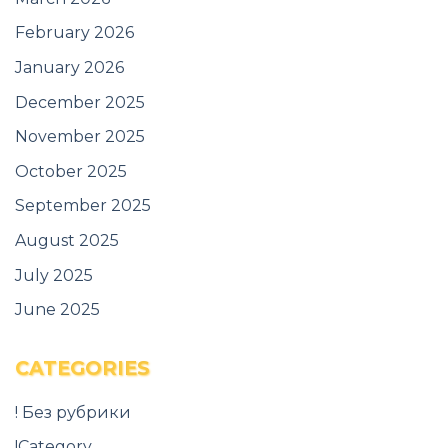
February 2026
January 2026
December 2025
November 2025
October 2025
September 2025
August 2025
July 2025
June 2025
CATEGORIES
! Без рубрики
!Category