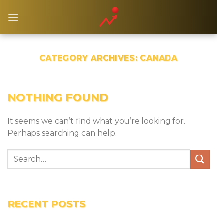
Skip
to
content
CATEGORY ARCHIVES:
CANADA
NOTHING FOUND
It seems we can’t find what you’re looking for.
Perhaps searching can help.
RECENT POSTS