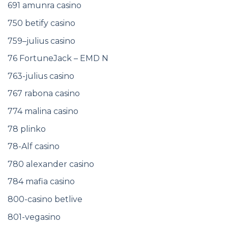
691 amunra casino
750 betify casino
759–julius casino
76 FortuneJack – EMD N
763-julius casino
767 rabona casino
774 malina casino
78 plinko
78-Alf casino
780 alexander casino
784 mafia casino
800-casino betlive
801-vegasino