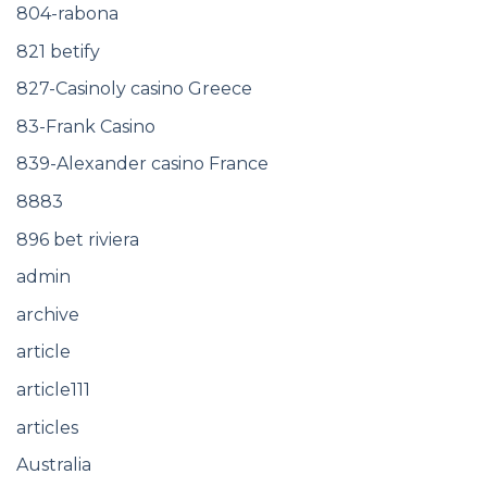
804-rabona
821 betify
827-Casinoly casino Greece
83-Frank Casino
839-Alexander casino France
8883
896 bet riviera
admin
archive
article
article111
articles
Australia