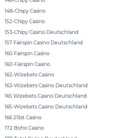
146-Chipy Casino
148-Chipy Casino
152-Chipy Casino
153-Chipy Casino Deutschland
157 Fairspin Casino Deutschland
160 Fairspin Casino
160-Fairspin Casino
162-Wizebets Casino
163-Wizebets Casino Deutschland
165 Wizebets Casino Deutschland
165-Wizebets Casino Deutschland
166 21bit Casino
172 Boho Casino