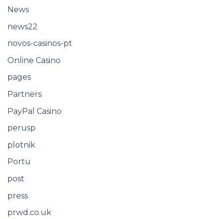
News
news22
novos-casinos-pt
Online Casino
pages
Partners
PayPal Casino
perusp
plotnik
Portu
post
press
prwd.co.uk