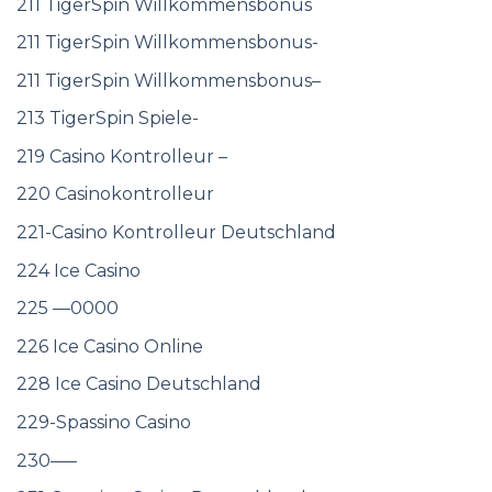
211 TigerSpin Willkommensbonus
211 TigerSpin Willkommensbonus-
211 TigerSpin Willkommensbonus–
213 TigerSpin Spiele-
219 Casino Kontrolleur –
220 Casinokontrolleur
221-Casino Kontrolleur Deutschland
224 Ice Casino
225 —0000
226 Ice Casino Online
228 Ice Casino Deutschland
229-Spassino Casino
230—–