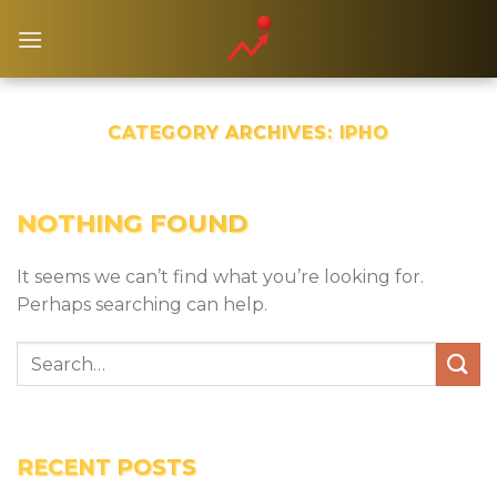
Skip
to
content
CATEGORY ARCHIVES:
IPHO
NOTHING FOUND
It seems we can’t find what you’re looking for.
Perhaps searching can help.
RECENT POSTS