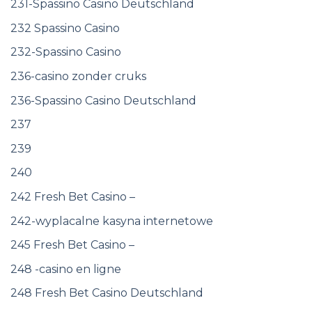
231-Spassino Casino Deutschland
232 Spassino Casino
232-Spassino Casino
236-casino zonder cruks
236-Spassino Casino Deutschland
237
239
240
242 Fresh Bet Casino –
242-wyplacalne kasyna internetowe
245 Fresh Bet Casino –
248 -casino en ligne
248 Fresh Bet Casino Deutschland