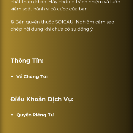
chất tham khảo. Hãy chơi có trách nhiệm và luôn
kiểm soát hành vi cá cược của bạn.
© Bản quyền thuộc SOICAU. Nghiêm cấm sao
chép nội dung khi chưa có sự đồng ý.
Thông Tin:
Về Chúng Tôi
Điều Khoản Dịch Vụ:
Quyền Riêng Tư