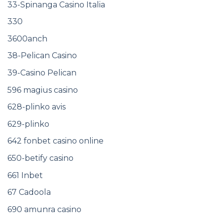
33-Spinanga Casino Italia
330
3600anch
38-Pelican Casino
39-Casino Pelican
596 magius casino
628-plinko avis
629-plinko
642 fonbet casino online
650-betify casino
661 Inbet
67 Cadoola
690 amunra casino