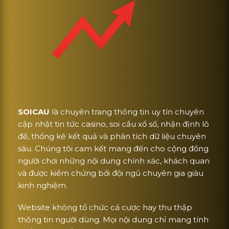
SOICAU
là chuyên trang thông tin uy tín chuyên
cập nhật tin tức casino, soi cầu xổ số, nhận định lô
đề, thống kê kết quả và phân tích dữ liệu chuyên
sâu. Chúng tôi cam kết mang đến cho cộng đồng
người chơi những nội dung chính xác, khách quan
và được kiểm chứng bởi đội ngũ chuyên gia giàu
kinh nghiệm.
Website không tổ chức cá cược hay thu thập
thông tin người dùng. Mọi nội dung chỉ mang tính