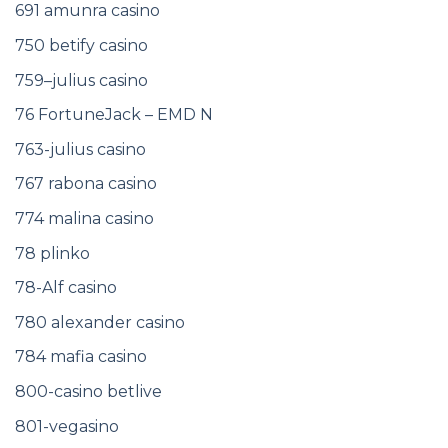
691 amunra casino
750 betify casino
759–julius casino
76 FortuneJack – EMD N
763-julius casino
767 rabona casino
774 malina casino
78 plinko
78-Alf casino
780 alexander casino
784 mafia casino
800-casino betlive
801-vegasino