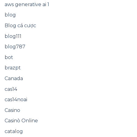
aws generative ai 1
blog
Blog cá cược
blog111
blog787
bot
brazpt
Canada
cas14
cas14noai
Casino
Casinò Online
catalog