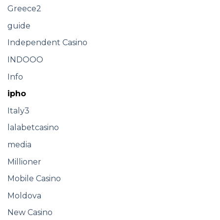
Greece2
guide
Independent Casino
INDOOO
Info
ipho
Italy3
lalabetcasino
media
Millioner
Mobile Casino
Moldova
New Casino