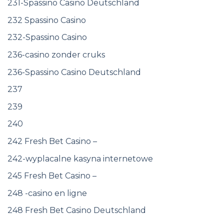
231-Spassino Casino Deutschland
232 Spassino Casino
232-Spassino Casino
236-casino zonder cruks
236-Spassino Casino Deutschland
237
239
240
242 Fresh Bet Casino –
242-wyplacalne kasyna internetowe
245 Fresh Bet Casino –
248 -casino en ligne
248 Fresh Bet Casino Deutschland