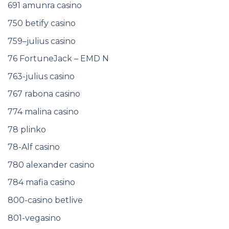
691 amunra casino
750 betify casino
759–julius casino
76 FortuneJack – EMD N
763-julius casino
767 rabona casino
774 malina casino
78 plinko
78-Alf casino
780 alexander casino
784 mafia casino
800-casino betlive
801-vegasino