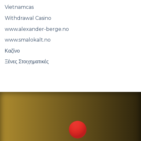
Vietnamcas
Withdrawal Casino
www.alexander-berge.no
www.smalokalt.no
Καζίνο
Ξένες Στοιχηματικές