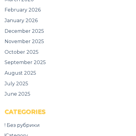
February 2026
January 2026
December 2025
November 2025
October 2025
September 2025
August 2025
July 2025
June 2025
CATEGORIES
! Без рубрики
!Category