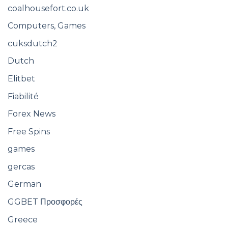
coalhousefort.co.uk
Computers, Games
cuksdutch2
Dutch
Elitbet
Fiabilité
Forex News
Free Spins
games
gercas
German
GGBET Προσφορές
Greece