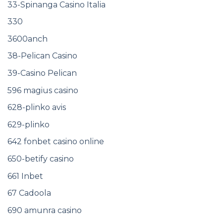
33-Spinanga Casino Italia
330
3600anch
38-Pelican Casino
39-Casino Pelican
596 magius casino
628-plinko avis
629-plinko
642 fonbet casino online
650-betify casino
661 Inbet
67 Cadoola
690 amunra casino