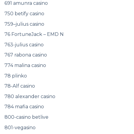
691 amunra casino
750 betify casino
759–julius casino
76 FortuneJack – EMD N
763-julius casino
767 rabona casino
774 malina casino
78 plinko
78-Alf casino
780 alexander casino
784 mafia casino
800-casino betlive
801-vegasino