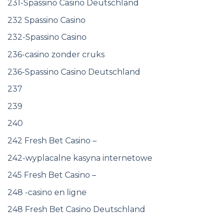
231-Spassino Casino Deutschland
232 Spassino Casino
232-Spassino Casino
236-casino zonder cruks
236-Spassino Casino Deutschland
237
239
240
242 Fresh Bet Casino –
242-wyplacalne kasyna internetowe
245 Fresh Bet Casino –
248 -casino en ligne
248 Fresh Bet Casino Deutschland