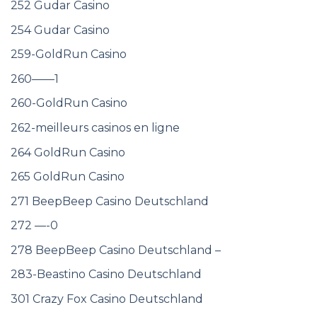
252 Gudar Casino
254 Gudar Casino
259-GoldRun Casino
260——1
260-GoldRun Casino
262-meilleurs casinos en ligne
264 GoldRun Casino
265 GoldRun Casino
271 BeepBeep Casino Deutschland
272 —-0
278 BeepBeep Casino Deutschland –
283-Beastino Casino Deutschland
301 Crazy Fox Casino Deutschland