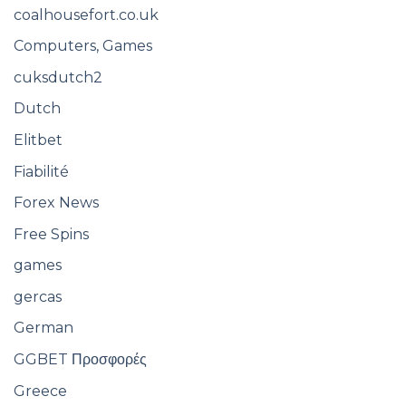
coalhousefort.co.uk
Computers, Games
cuksdutch2
Dutch
Elitbet
Fiabilité
Forex News
Free Spins
games
gercas
German
GGBET Προσφορές
Greece