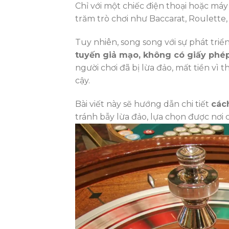
Chỉ với một chiếc điện thoại hoặc máy
trăm trò chơi như Baccarat, Roulette, 
Tuy nhiên, song song với sự phát tri
tuyến giả mạo, không có giấy phé
người chơi đã bị lừa đảo, mất tiền vì 
cậy.
Bài viết này sẽ hướng dẫn chi tiết
các
tránh bẫy lừa đảo, lựa chọn được nơi c