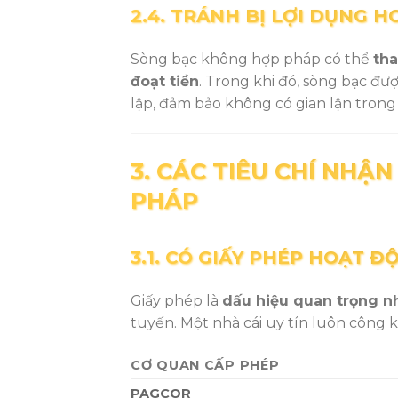
2.4. TRÁNH BỊ LỢI DỤNG 
Sòng bạc không hợp pháp có thể
tha
đoạt tiền
. Trong khi đó, sòng bạc đư
lập, đảm bảo không có gian lận trong
3. CÁC TIÊU CHÍ NHẬ
PHÁP
3.1. CÓ GIẤY PHÉP HOẠT 
Giấy phép là
dấu hiệu quan trọng n
tuyến. Một nhà cái uy tín luôn công k
CƠ QUAN CẤP PHÉP
PAGCOR