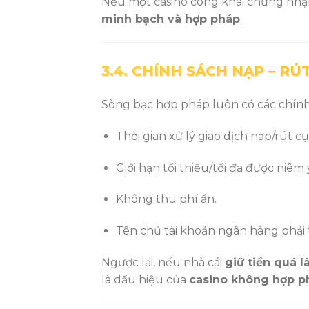
Nếu một casino công khai chứng nhận
minh bạch và hợp pháp
.
3.4. CHÍNH SÁCH NẠP – RÚ
Sòng bạc hợp pháp luôn có các chính 
Thời gian xử lý giao dịch nạp/rút c
Giới hạn tối thiểu/tối đa được niêm 
Không thu phí ẩn.
Tên chủ tài khoản ngân hàng phải 
Ngược lại, nếu nhà cái
giữ tiền quá l
là dấu hiệu của
casino không hợp p