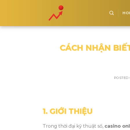
Skip
to
HO
content
CÁCH NHẬN BIẾ
POSTED
1. GIỚI THIỆU
Trong thời đại kỹ thuật số,
casino on