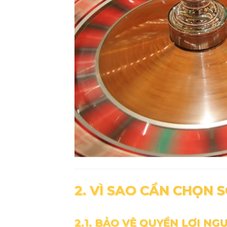
2. VÌ SAO CẦN CHỌN
2.1. BẢO VỆ QUYỀN LỢI NG