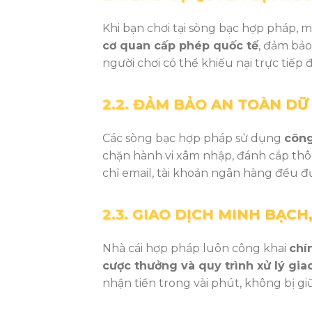
Khi bạn chơi tại sòng bạc hợp pháp, m
cơ quan cấp phép quốc tế
, đảm bảo
người chơi có thể khiếu nại trực tiếp 
2.2. ĐẢM BẢO AN TOÀN DỮ
Các sòng bạc hợp pháp sử dụng
công
chặn hành vi xâm nhập, đánh cắp thông
chỉ email, tài khoản ngân hàng đều đ
2.3. GIAO DỊCH MINH BẠC
Nhà cái hợp pháp luôn công khai
chí
cược thưởng và quy trình xử lý gia
nhận tiền trong vài phút, không bị giữ