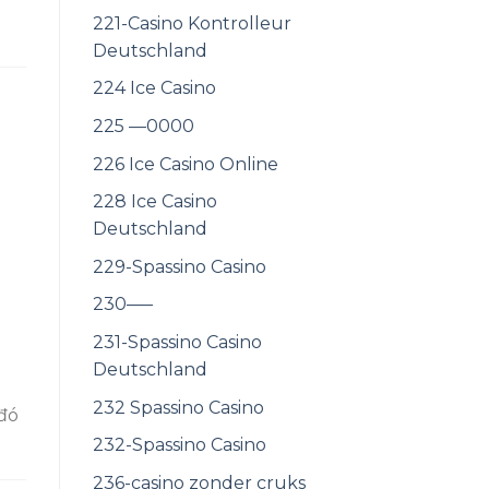
221-Casino Kontrolleur
Deutschland
224 Ice Casino
225 —0000
226 Ice Casino Online
228 Ice Casino
Deutschland
229-Spassino Casino
230—–
231-Spassino Casino
Deutschland
232 Spassino Casino
 đó
232-Spassino Casino
236-casino zonder cruks