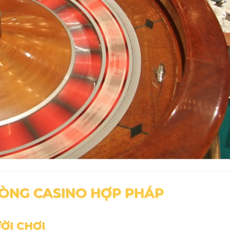
 SÒNG CASINO HỢP PHÁP
ƯỜI CHƠI