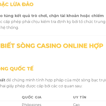
HOẶC LỪA ĐẢO
o túng kết quả trò chơi, chặn tài khoản hoặc chiếm
ợc cấp phép phải chịu kiểm tra định kỳ bởi tổ chức trung
 hệ thống.
N BIẾT SÒNG CASINO ONLINE HỢP
ĐỘNG QUỐC TẾ
hất
để chứng minh tính hợp pháp của một sòng bạc trự
hai giấy phép được cấp bởi các cơ quan sau:
QUỐC GIA
UY TÍN
Philippines
Cao