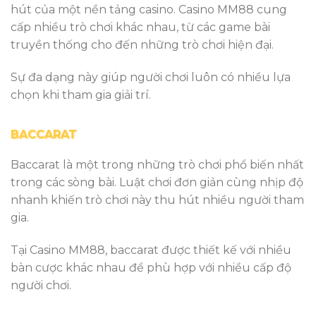
hút của một nền tảng casino. Casino MM88 cung
cấp nhiều trò chơi khác nhau, từ các game bài
truyền thống cho đến những trò chơi hiện đại.
Sự đa dạng này giúp người chơi luôn có nhiều lựa
chọn khi tham gia giải trí.
BACCARAT
Baccarat là một trong những trò chơi phổ biến nhất
trong các sòng bài. Luật chơi đơn giản cùng nhịp độ
nhanh khiến trò chơi này thu hút nhiều người tham
gia.
Tại Casino MM88, baccarat được thiết kế với nhiều
bàn cược khác nhau để phù hợp với nhiều cấp độ
người chơi.