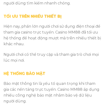
người dùng tìm kiếm nhanh chóng.
TỐI ƯU TRÊN NHIỀU THIẾT BỊ
Hiện nay, phần lớn người chơi sử dụng điện thoại để
tham gia casino trực tuyến. Casino MM88 đã tối ưu
hệ thống để hoạt động mượt mà trên nhiều thiết bị
khác nhau.
Người chơi có thể truy cập và tham gia trò chơi mọi
lúc mọi nơi.
HỆ THỐNG BẢO MẬT
Bảo mật thông tin là yếu tố quan trọng khi tham
gia các nền tảng trực tuyến. Casino MM88 áp dụng
nhiều công nghệ bảo mật nhằm bảo vệ dữ liệu
người dùng.