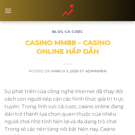
Skip
to
content
BLOG CÁ CƯỢC
CASINO MM88 – CASINO
ONLINE HẤP DẪN
POSTED ON
MARCH 5, 2026
BY
ADMINPBN
Sự phát triển của công nghệ internet đã thay đổi
cách con người tiếp cận các hình thức giải trí trực
tuyến. Trong lĩnh vực cá cược, casino online đang
dần trở thành lựa chọn quen thuộc của nhiều
người chơi nhờ tính tiện lợi và đa dạng trò chơi.
Trong số các nền tảng nổi bật hiện nay, Casino