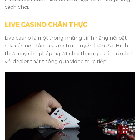
cách chơi.
LIVE CASINO CHÂN THỰC
Live casino là một trong những tính năng nổi bật
của các nền tảng casino trực tuyến hiện đại. Hình
thức này cho phép người chơi tham gia các trò chơi
với dealer thật thông qua video trực tiếp.