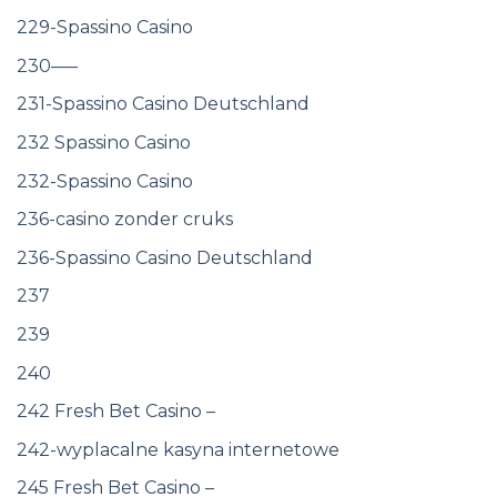
229-Spassino Casino
230—–
231-Spassino Casino Deutschland
232 Spassino Casino
232-Spassino Casino
236-casino zonder cruks
236-Spassino Casino Deutschland
237
239
240
242 Fresh Bet Casino –
242-wyplacalne kasyna internetowe
245 Fresh Bet Casino –