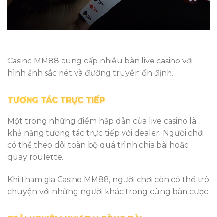
Casino MM88 cung cấp nhiều bàn live casino với
hình ảnh sắc nét và đường truyền ổn định.
TƯƠNG TÁC TRỰC TIẾP
Một trong những điểm hấp dẫn của live casino là
khả năng tương tác trực tiếp với dealer. Người chơi
có thể theo dõi toàn bộ quá trình chia bài hoặc
quay roulette.
Khi tham gia Casino MM88, người chơi còn có thể trò
chuyện với những người khác trong cùng bàn cược.