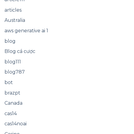
articles
Australia
aws generative ai 1
blog
Blog cá cược
blog111
blog787
bot
brazpt
Canada
cas14
cas14noai