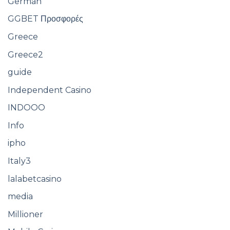
German
GGBET Προσφορές
Greece
Greece2
guide
Independent Casino
INDOOO
Info
ipho
Italy3
lalabetcasino
media
Millioner