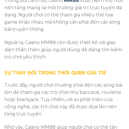
Trong bối cảnh đó, casino
MM88
xuất hiện như một
nền tảng mang lại môi trường giải trí trực tuyến đa
dạng. Người chơi có thể tham gia nhiều thể loại
game khác nhau mà không cần phải đến các sòng
bài truyền thống.
Ngoài ra, Casino MM88 còn được thiết kế với giao
diện thân thiện giúp người dùng dễ dàng tìm kiếm
trò chơi yêu thích.
SỰ THAY ĐỔI TRONG THÓI QUEN GIẢI TRÍ
Trước đây, người chơi thường phải đến các sòng bài
lớn để tham gia các trò chơi như baccarat, roulette
hoặc blackjack. Tuy nhiên, với sự phát triển của
công nghệ, các trò chơi này đã được đưa lên nền
tảng trực tuyến.
Nhờ vậy, Casino MM88 giúp người chơi có thể tận