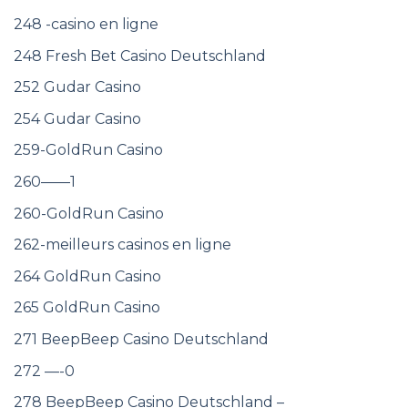
248 -casino en ligne
248 Fresh Bet Casino Deutschland
252 Gudar Casino
254 Gudar Casino
259-GoldRun Casino
260——1
260-GoldRun Casino
262-meilleurs casinos en ligne
264 GoldRun Casino
265 GoldRun Casino
271 BeepBeep Casino Deutschland
272 —-0
278 BeepBeep Casino Deutschland –