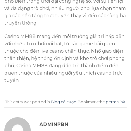
phổ biến trong thời đại công nghệ số. Với sự tiện lợi
và đa dạng trò chơi, nhiều người chơi lựa chọn tham
gia các nền tảng trực tuyến thay vì đến các sòng bài
truyền thống.
Casino MM88 mang đến môi trường giải trí hấp dẫn
với nhiều trò chơi nổi bật, từ các game bài quen
thuộc cho đến live casino chân thực. Nhờ giao diện
thân thiện, hệ thống ổn định và kho trò chơi phong
phú, Casino MM88 đang dần trở thành điểm đến
quen thuộc của nhiều người yêu thích casino trực
tuyến.
This entry was posted in
Blog cá cược
. Bookmark the
permalink
.
ADMINPBN