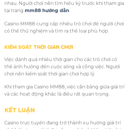
nhau. Người chơi nên tìm hiểu kỹ trước khi tham gia
tại trang
mm88 hướng dẫn
.
Casino MM88 cung cấp nhiều trò chơi để người chơi
có thể thử nghiệm và tìm ra thể loại phù hợp.
KIỂM SOÁT THỜI GIAN CHƠI
Việc dành quá nhiều thời gian cho các trò chơi có
thể ảnh hưởng đến cuộc sống và công việc. Người
chơi nên kiểm soát thời gian chơi hợp lý.
Khi tham gia Casino MM88, việc cân bằng giữa giải trí
và các hoạt động khác là điều rất quan trọng.
KẾT LUẬN
Casino trực tuyến đang trở thành xu hướng giải trí