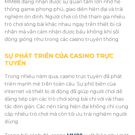
MM88 đang nhận được sự quan tâm lớn nhờ hệ
thống game phong phú, giao diện hiện đại và trải
nghiệm ổn định. Người chơi có thể tham gia nhiều
trò chơi sòng bài khác nhau ngay trên thiết bị cá
nhân mà vẫn cảm nhận được bầu không khí sôi
động giống như trong các casino truyền thống.
SỰ PHÁT TRIỂN CỦA CASINO TRỰC
TUYẾN
Trong nhiều năm qua, casino trực tuyến đã phát
triển mạnh mẽ trên toàn cầu. Sự phổ biến của
internet và thiết bị di động đã giúp người chơi dễ
dàng tiếp cận các trò chơi sòng bài chỉ với vài thao
tác đơn giản. Các nền tảng hiện đại không chỉ cung
cấp nhiều trò chơi mà còn tối ưu trải nghiệm người
dùng.