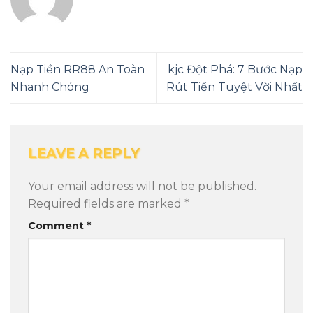
Nạp Tiền RR88 An Toàn
kjc Đột Phá: 7 Bước Nạp
Nhanh Chóng
Rút Tiền Tuyệt Vời Nhất
LEAVE A REPLY
Your email address will not be published.
Required fields are marked
*
Comment
*