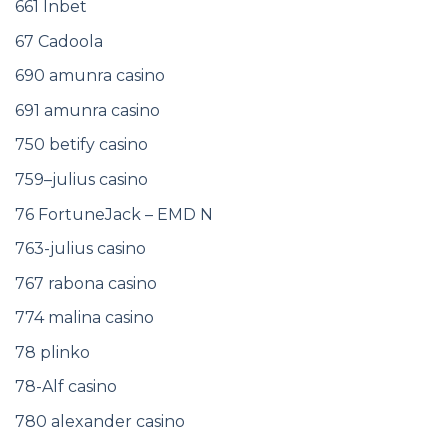
661 Inbet
67 Cadoola
690 amunra casino
691 amunra casino
750 betify casino
759–julius casino
76 FortuneJack – EMD N
763-julius casino
767 rabona casino
774 malina casino
78 plinko
78-Alf casino
780 alexander casino