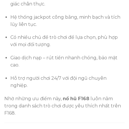
giác chân thực.
Hệ thống jackpot công bằng, minh bạch và tích
lũy liên tục.
Có nhiều chủ đề trò chơi để lựa chọn, phù hợp
với mọi đối tượng.
Giao dịch nạp – rút tiền nhanh chóng, bảo mật
cao.
Hỗ trợ người chơi 24/7 với đội ngũ chuyên
nghiệp.
Nhờ những ưu điểm này,
nổ hũ F168
luôn nằm
trong danh sách trò chơi được yêu thích nhất trên
F168.