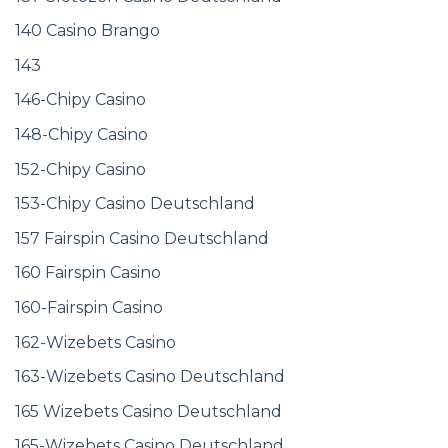
140 Casino Brango
143
146-Chipy Casino
148-Chipy Casino
152-Chipy Casino
153-Chipy Casino Deutschland
157 Fairspin Casino Deutschland
160 Fairspin Casino
160-Fairspin Casino
162-Wizebets Casino
163-Wizebets Casino Deutschland
165 Wizebets Casino Deutschland
165-Wizebets Casino Deutschland