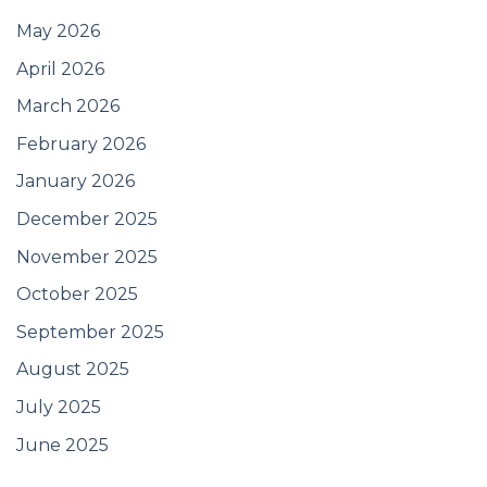
May 2026
April 2026
March 2026
February 2026
January 2026
December 2025
November 2025
October 2025
September 2025
August 2025
July 2025
June 2025