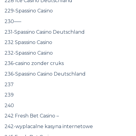
228 Ice Casino Deutschland
229-Spassino Casino
230—–
231-Spassino Casino Deutschland
232 Spassino Casino
232-Spassino Casino
236-casino zonder cruks
236-Spassino Casino Deutschland
237
239
240
242 Fresh Bet Casino –
242-wyplacalne kasyna internetowe