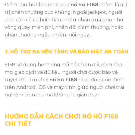
Điểm thu hút lớn nhất của
nổ hũ F168
chính là giá
trị phần thưởng cực khủng. Ngoài jackpot, người
chơi còn có cơ hội nhận nhiều phần quà phụ như
vòng quay miễn phí, nhân đôi điểm thưởng, hoặc
phần thưởng ngẫu nhiên mỗi ngày.
3. HỖ TRỢ ĐA NỀN TẢNG VÀ BẢO MẬT AN TOÀN
F168 sử dụng hệ thống mã hóa hiện đại, đảm bảo
mọi giao dịch và dữ liệu người chơi được bảo vệ
tuyệt đối. Trò chơi
nổ hũ F168
hoạt động ổn định
trên Android, iOS và máy tính, giúp người chơi trải
nghiệm trơn tru mà không lo gián đoạn.
HƯỚNG DẪN CÁCH CHƠI NỔ HŨ F168
CHI TIẾT