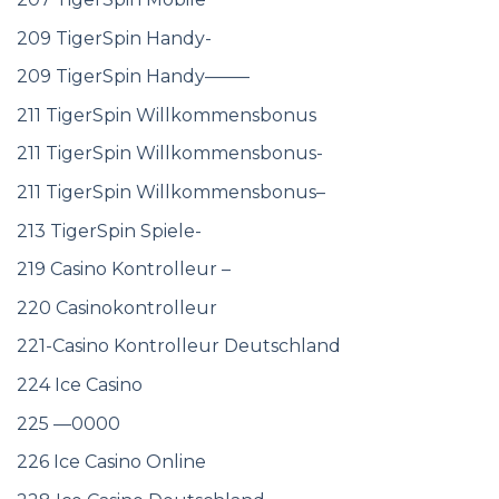
209 TigerSpin Handy-
209 TigerSpin Handy——–
211 TigerSpin Willkommensbonus
211 TigerSpin Willkommensbonus-
211 TigerSpin Willkommensbonus–
213 TigerSpin Spiele-
219 Casino Kontrolleur –
220 Casinokontrolleur
221-Casino Kontrolleur Deutschland
224 Ice Casino
225 —0000
226 Ice Casino Online