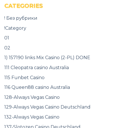
CATEGORIES
! Без рубрики
!Category
01
02
1) 157190 links Mix Casino (2-PL) DONE
111 Cleopatra casino Australia
115 Funbet Casino
116 Queen88 casino Australia
128-Always Vegas Casino
129-Always Vegas Casino Deutschland
132-Always Vegas Casino
137-Slotozen Casino Deutschland