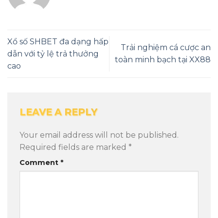
Xổ số SHBET đa dạng hấp
Trải nghiệm cá cược an
dẫn với tỷ lệ trả thưởng
toàn minh bạch tại XX88
cao
LEAVE A REPLY
Your email address will not be published.
Required fields are marked
*
Comment
*