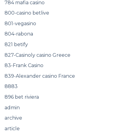
784 mafia casino
800-casino betlive
801-vegasino
804-rabona
821 betify
827-Casinoly casino Greece
83-Frank Casino
839-Alexander casino France
8883
896 bet riviera
admin
archive
article