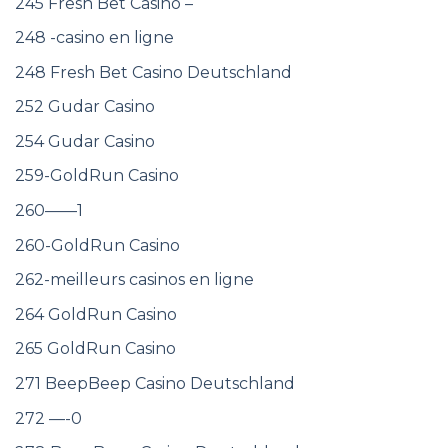
245 Fresh Bet Casino –
248 -casino en ligne
248 Fresh Bet Casino Deutschland
252 Gudar Casino
254 Gudar Casino
259-GoldRun Casino
260——1
260-GoldRun Casino
262-meilleurs casinos en ligne
264 GoldRun Casino
265 GoldRun Casino
271 BeepBeep Casino Deutschland
272 —-0