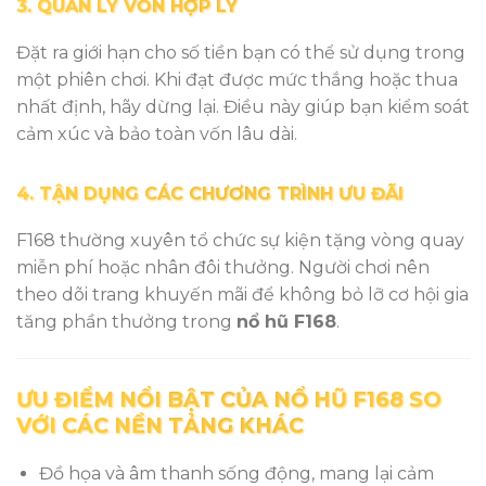
3. QUẢN LÝ VỐN HỢP LÝ
Đặt ra giới hạn cho số tiền bạn có thể sử dụng trong
một phiên chơi. Khi đạt được mức thắng hoặc thua
nhất định, hãy dừng lại. Điều này giúp bạn kiểm soát
cảm xúc và bảo toàn vốn lâu dài.
4. TẬN DỤNG CÁC CHƯƠNG TRÌNH ƯU ĐÃI
F168 thường xuyên tổ chức sự kiện tặng vòng quay
miễn phí hoặc nhân đôi thưởng. Người chơi nên
theo dõi trang khuyến mãi để không bỏ lỡ cơ hội gia
tăng phần thưởng trong
nổ hũ F168
.
ƯU ĐIỂM NỔI BẬT CỦA NỔ HŨ F168 SO
VỚI CÁC NỀN TẢNG KHÁC
Đồ họa và âm thanh sống động, mang lại cảm