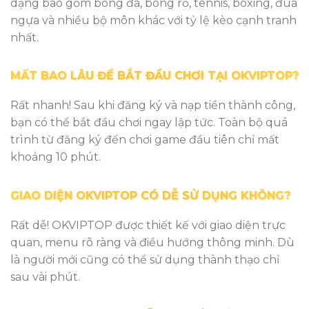
dạng bao gồm bóng đá, bóng rổ, tennis, boxing, đua
ngựa và nhiều bộ môn khác với tỷ lệ kèo cạnh tranh
nhất.
MẤT BAO LÂU ĐỂ BẮT ĐẦU CHƠI TẠI OKVIPTOP?
Rất nhanh! Sau khi đăng ký và nạp tiền thành công,
bạn có thể bắt đầu chơi ngay lập tức. Toàn bộ quá
trình từ đăng ký đến chơi game đầu tiên chỉ mất
khoảng 10 phút.
GIAO DIỆN OKVIPTOP CÓ DỄ SỬ DỤNG KHÔNG?
Rất dễ! OKVIPTOP được thiết kế với giao diện trực
quan, menu rõ ràng và điều hướng thông minh. Dù
là người mới cũng có thể sử dụng thành thạo chỉ
sau vài phút.