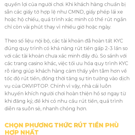
quyền lợi của người chơi. Khi khách hàng chuẩn bị
sẵn các giấy tờ hợp lệ như CMND, giấy phép lái xe
hoặc hộ chiếu, quá trình xác minh có thể rút ngắn
chỉ còn vài phút thay vì nhiều giờ hoặc ngày.
Theo số liệu nội bộ, các tài khoản đã hoàn tất KYC
đúng quy trình có khả năng rút tiền gấp 2-3 lần so
với các tài khoản chưa xác minh đầy đủ. So sánh với
các trang casino khác, việc tối ưu hóa quy trình KYC
rõ ràng giúp khách hàng cảm thấy yên tâm hơn về
tốc độ rút tiền, đồng thời tăng sự tin tưởng vào dịch
vụ của OKVIPTOP. Chính vì vậy, nhà cái luôn
khuyến khích người chơi hoàn thiện hồ sơ ngay từ
khi đăng ký, để khi có nhu cầu rút tiền, quá trình
diễn ra suôn sẻ, nhanh chóng hơn.
CHỌN PHƯƠNG THỨC RÚT TIỀN PHÙ
HỢP NHẤT