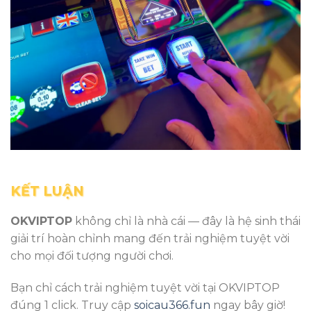
KẾT LUẬN
OKVIPTOP
không chỉ là nhà cái — đây là hệ sinh thái
giải trí hoàn chỉnh mang đến trải nghiệm tuyệt vời
cho mọi đối tượng người chơi.
Bạn chỉ cách trải nghiệm tuyệt vời tại OKVIPTOP
đúng 1 click. Truy cập
soicau366.fun
ngay bây giờ!