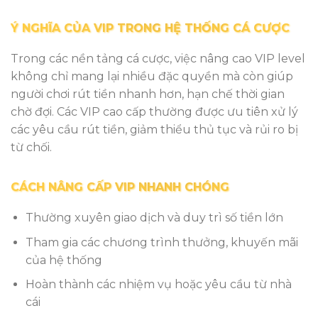
Ý NGHĨA CỦA VIP TRONG HỆ THỐNG CÁ CƯỢC
Trong các nền tảng cá cược, việc nâng cao VIP level
không chỉ mang lại nhiều đặc quyền mà còn giúp
người chơi rút tiền nhanh hơn, hạn chế thời gian
chờ đợi. Các VIP cao cấp thường được ưu tiên xử lý
các yêu cầu rút tiền, giảm thiểu thủ tục và rủi ro bị
từ chối.
CÁCH NÂNG CẤP VIP NHANH CHÓNG
Thường xuyên giao dịch và duy trì số tiền lớn
Tham gia các chương trình thưởng, khuyến mãi
của hệ thống
Hoàn thành các nhiệm vụ hoặc yêu cầu từ nhà
cái