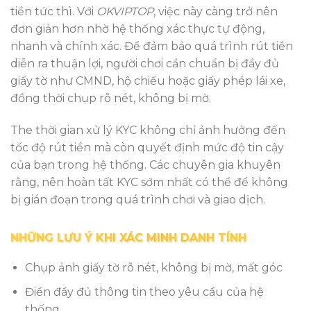
tiền tức thì. Với
OKVIPTOP
, việc này càng trở nên
đơn giản hơn nhờ hệ thống xác thực tự động,
nhanh và chính xác. Để đảm bảo quá trình rút tiền
diễn ra thuận lợi, người chơi cần chuẩn bị đầy đủ
giấy tờ như CMND, hộ chiếu hoặc giấy phép lái xe,
đồng thời chụp rõ nét, không bị mờ.
The thời gian xử lý KYC không chỉ ảnh hưởng đến
tốc độ rút tiền mà còn quyết định mức độ tin cậy
của bạn trong hệ thống. Các chuyên gia khuyên
rằng, nên hoàn tất KYC sớm nhất có thể để không
bị gián đoạn trong quá trình chơi và giao dịch.
NHỮNG LƯU Ý KHI XÁC MINH DANH TÍNH
Chụp ảnh giấy tờ rõ nét, không bị mờ, mất góc
Điền đầy đủ thông tin theo yêu cầu của hệ
thống