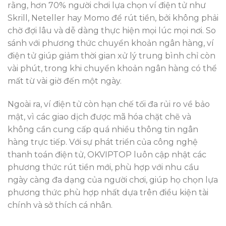
rằng, hơn 70% người chơi lựa chọn ví điện tử như
Skrill, Neteller hay Momo để rút tiền, bởi không phải
chờ đợi lâu và dễ dàng thực hiện mọi lúc mọi nơi. So
sánh với phương thức chuyển khoản ngân hàng, ví
điện tử giúp giảm thời gian xử lý trung bình chỉ còn
vài phút, trong khi chuyển khoản ngân hàng có thể
mất từ vài giờ đến một ngày.
Ngoài ra, ví điện tử còn hạn chế tối đa rủi ro về bảo
mật, vì các giao dịch được mã hóa chặt chẽ và
không cần cung cấp quá nhiều thông tin ngân
hàng trực tiếp. Với sự phát triển của công nghệ
thanh toán điện tử, OKVIPTOP luôn cập nhật các
phương thức rút tiền mới, phù hợp với nhu cầu
ngày càng đa dạng của người chơi, giúp họ chọn lựa
phương thức phù hợp nhất dựa trên điều kiện tài
chính và sở thích cá nhân.