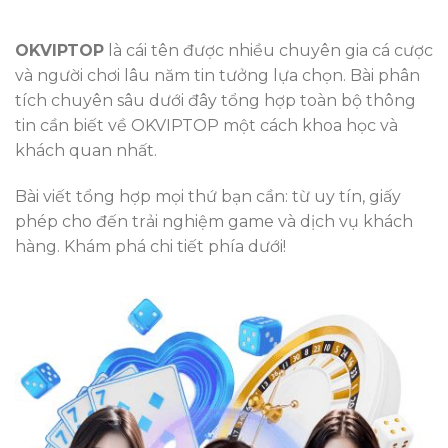
OKVIPTOP
là cái tên được nhiều chuyên gia cá cược
và người chơi lâu năm tin tưởng lựa chọn. Bài phân
tích chuyên sâu dưới đây tổng hợp toàn bộ thông
tin cần biết về OKVIPTOP một cách khoa học và
khách quan nhất.
Bài viết tổng hợp mọi thứ bạn cần: từ uy tín, giấy
phép cho đến trải nghiệm game và dịch vụ khách
hàng. Khám phá chi tiết phía dưới!