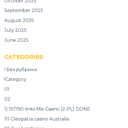
October 2025
September 2025
August 2025
July 2025
June 2025
CATEGORIES
! Без рубрики
!Category
01
02
1) 157190 links Mix Casino (2-PL) DONE
111 Cleopatra casino Australia