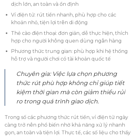
dịch lớn, an toàn và ổn định
Ví điện tử: rút tiền nhanh, phù hợp cho các
khoản nhỏ, tiện lợi trên di động
Thẻ cào điện thoại: đơn giản, dễ thực hiện, thích
hợp cho người không quen dùng ngân hàng
Phương thức trung gian: phù hợp khi hệ thống
hỗ trợ và người chơi có tài khoản quốc tế
Chuyên gia:
Việc lựa chọn phương
thức rút phù hợp không chỉ giúp tiết
kiệm thời gian mà còn giảm thiểu rủi
ro trong quá trình giao dịch.
Trong số các phương thức rút tiền, ví điện tử ngày
càng trở nên phổ biến nhờ khả năng xử lý nhanh
gọn, an toàn và tiện lợi. Thực tế, các số liệu cho thấy