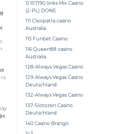
1) 157190 links Mix Casino
(2-PL) DONE
ng
c
111 Cleopatra casino
í
.
Australia
115 Funbet Casino
o
n
116 Queen88 casino
Australia
128-Always Vegas Casino
ot
129-Always Vegas Casino
ro.
Deutschland
132-Always Vegas Casino
137-Slotozen Casino
này
Deutschland
ặc
140 Casino Brango
143