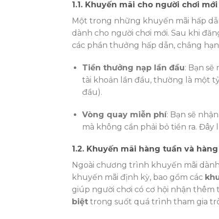
1.1.
Khuyến mãi cho người chơi mới
Một trong những khuyến mãi hấp dẫn
dành cho người chơi mới. Sau khi đăn
các phần thưởng hấp dẫn, chẳng hạn
Tiền thưởng nạp lần đầu
: Bạn sẽ
tài khoản lần đầu, thường là một t
đầu).
Vòng quay miễn phí
: Bạn sẽ nhận
mà không cần phải bỏ tiền ra. Đây l
1.2.
Khuyến mãi hàng tuần và hàng
Ngoài chương trình khuyến mãi dành
khuyến mãi định kỳ, bao gồm các
khu
giúp người chơi có cơ hội nhận thêm 
biệt
trong suốt quá trình tham gia trò