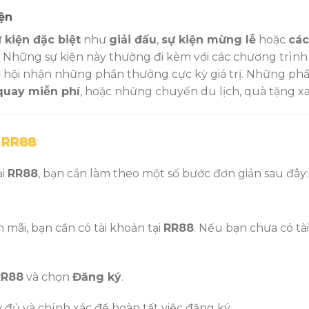
iện
 kiện đặc biệt
như
giải đấu
,
sự kiện mừng lễ
hoặc
các
v.). Những sự kiện này thường đi kèm với các chương trình
cơ hội nhận những phần thưởng cực kỳ giá trị. Những ph
quay miễn phí
, hoặc những chuyến du lịch, quà tặng xa 
 RR88
ại
RR88
, bạn cần làm theo một số bước đơn giản sau đây:
mãi, bạn cần có tài khoản tại
RR88
. Nếu bạn chưa có tài
RR88
và chọn
Đăng ký
.
 đủ và chính xác để hoàn tất việc đăng ký.