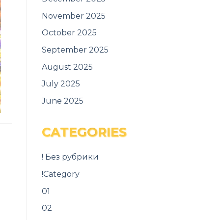
November 2025
October 2025
September 2025
August 2025
July 2025
June 2025
CATEGORIES
! Без рубрики
!Category
01
02