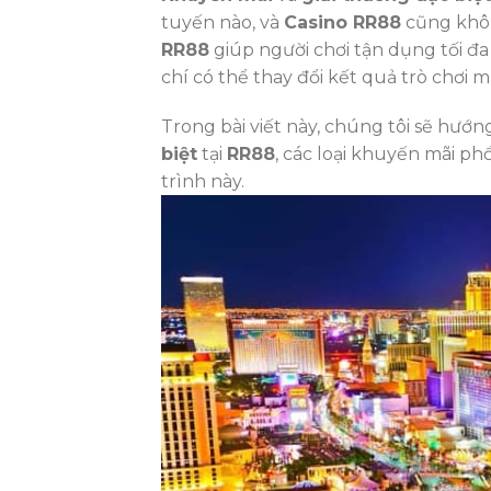
tuyến nào, và
Casino RR88
cũng khôn
RR88
giúp người chơi tận dụng tối đa
chí có thể thay đổi kết quả trò chơi 
Trong bài viết này, chúng tôi sẽ hướ
biệt
tại
RR88
, các loại khuyến mãi ph
trình này.