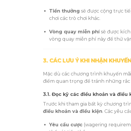
Tiền thưởng
sẽ được cộng trực ti
chơi các trò chơi khác.
Vòng quay miễn phí
sẽ được kích 
vòng quay miễn phí này để thử vận
3. CÁC LƯU Ý KHI NHẬN KHUYẾN
Mặc dù các chương trình khuyến mãi
điểm quan trọng để tránh những rắc 
3.1.
Đọc kỹ các điều khoản và điều 
Trước khi tham gia bất kỳ chương trì
điều khoản và điều kiện
. Các yêu c
Yêu cầu cược
(wagering requiremen