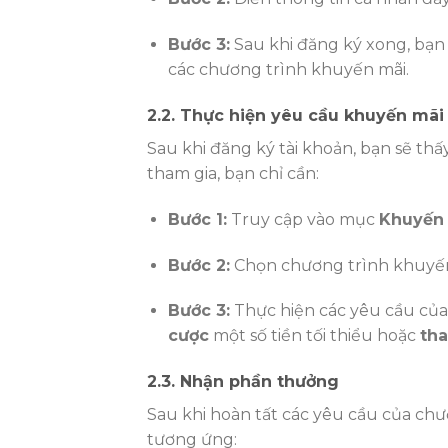
Bước 3:
Sau khi đăng ký xong, bạn 
các chương trình khuyến mãi.
2.2.
Thực hiện yêu cầu khuyến mãi
Sau khi đăng ký tài khoản, bạn sẽ th
tham gia, bạn chỉ cần:
Bước 1:
Truy cập vào mục
Khuyến
Bước 2:
Chọn chương trình khuyến
Bước 3:
Thực hiện các yêu cầu củ
cược
một số tiền tối thiểu hoặc
tha
2.3.
Nhận phần thưởng
Sau khi hoàn tất các yêu cầu của ch
tương ứng: