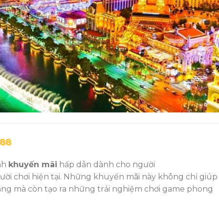
R88
nh
khuyến mãi
hấp dẫn dành cho người
ười chơi hiện tại. Những khuyến mãi này không chỉ giúp
hắng mà còn tạo ra những trải nghiệm chơi game phong