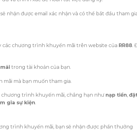
sẽ nhận được email xác nhận và có thể bắt đầu tham gi
ấy các chương trình khuyến mãi trên website của
RR88
. 
 mãi
trong tài khoản của bạn.
 mãi mà bạn muốn tham gia.
a chương trình khuyến mãi, chẳng hạn như
nạp tiền
,
đặ
m gia sự kiện
.
ương trình khuyến mãi, bạn sẽ nhận được phần thưởng